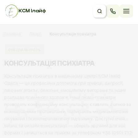
КСМ Ілайф
Головна
›
Лікарі
›
Консультація психіатра
СПЕЦІАЛЬНІСТЬ
КОНСУЛЬТАЦІЯ ПСИХІАТРА
Консультація психіатра в медичному центрі КСМ Ілайф
Одеса — це професійна допомога при тривозі, депресії,
панічних атаках, безсонні, емоційному вигоранні та інших
розладах психічного здоров’я. Наші лікарі-психіатри
проводять конфіденційну консультацію, ставлять діагноз за
міжнародними протоколами, підбирають медикаментозне
лікування і психотерапевтичну підтримку. Доступні очна,
виїзна та онлайн-консультації — оберіть зручний для вас
формат і запишіться на прийом за телефоном +38 (050) 712-