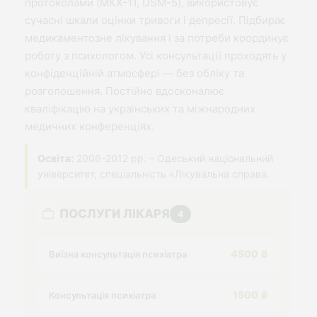
протоколами (МКХ-11, DSM-5), використовує
сучасні шкали оцінки тривоги і депресії. Підбирає
медикаментозне лікування і за потреби координує
роботу з психологом. Усі консультації проходять у
конфіденційній атмосфері — без обліку та
розголошення. Постійно вдосконалює
кваліфікацію на українських та міжнародних
медичних конференціях.
Освіта:
2006-2012 рр. – Одеський національний
університет, спеціальність «Лікувальна справа.
ПОСЛУГИ ЛІКАРЯ
4
4500 ₴
Виїзна консультація психіатра
1500 ₴
Консультація психіатра