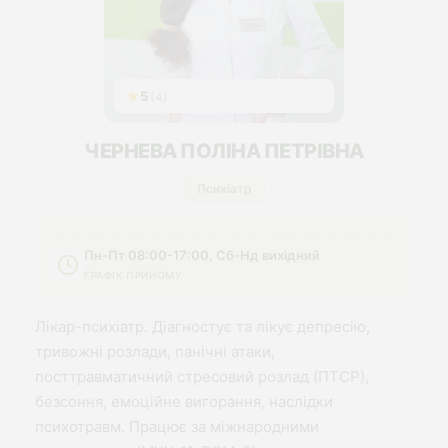
5
(4)
ЧЕРНЕВА ПОЛІНА ПЕТРІВНА
Психіатр
Пн-Пт 08:00-17:00, Сб-Нд вихідний
ГРАФІК ПРИЙОМУ
Лікар-психіатр. Діагностує та лікує депресію,
тривожні розлади, панічні атаки,
посттравматичний стресовий розлад (ПТСР),
безсоння, емоційне вигорання, наслідки
психотравм. Працює за міжнародними