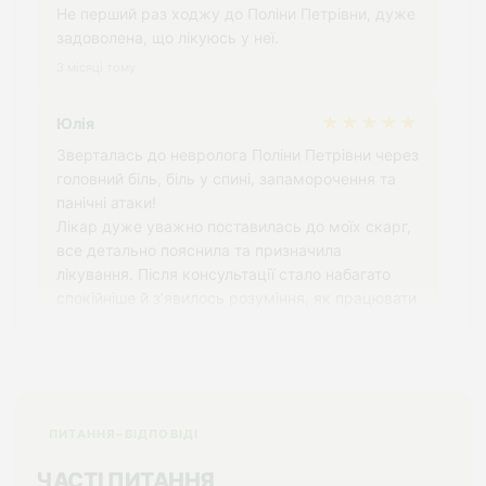
Не перший раз ходжу до Поліни Петрівни, дуже
задоволена, що лікуюсь у неї.
3 місяці тому
★★★★★
Юлія
Зверталась до невролога Поліни Петрівни через
головний біль, біль у спині, запаморочення та
панічні атаки!
Лікар дуже уважно поставилась до моїх скарг,
все детально пояснила та призначила
лікування. Після консультації стало набагато
спокійніше й з’явилось розуміння, як працювати
з моєю проблемою!
3 місяці тому
★★★★★
Анна
ПИТАННЯ–ВІДПОВІДІ
Консультація пройшла комфортно, лікар уважно
вислухав і надав зрозумілі рекомендації.
ЧАСТІ ПИТАННЯ