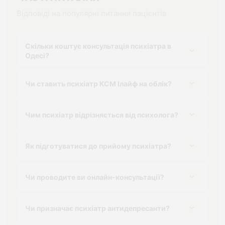
3 місяці тому
Відповіді на популярні питання пацієнтів
★★★★★
Артем
Дуже гарний лікар
Скільки коштує консультація психіатра в
Одесі?
3 місяці тому
Чи ставить психіатр КСМ Ілайф на облік?
Чим психіатр відрізняється від психолога?
Як підготуватися до прийому психіатра?
Чи проводите ви онлайн-консультації?
Чи призначає психіатр антидепресанти?