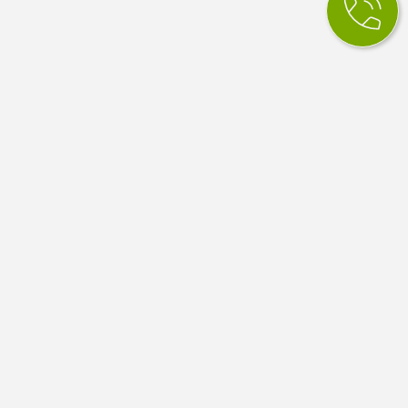
КСМ Ілайф
МЕДИЧНИЙ ЦЕНТР
Медичний центр в Одесі. Сімейна медицина, вузькі
спеціалісти, діагностика й аналізи. Працюємо за
програмою медичних гарантій НСЗУ.
4.9
100 відгуків Google