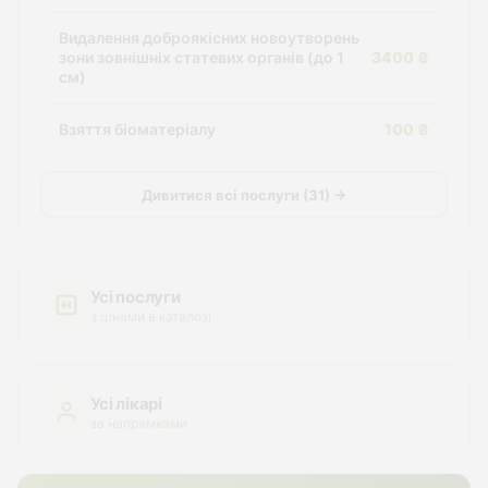
Видалення доброякісних новоутворень
зони зовнішніх статевих органів (до 1
3400 ₴
см)
Взяття біоматеріалу
100 ₴
Дивитися всі послуги (31) →
Усі послуги
з цінами в каталозі
Усі лікарі
за напрямками