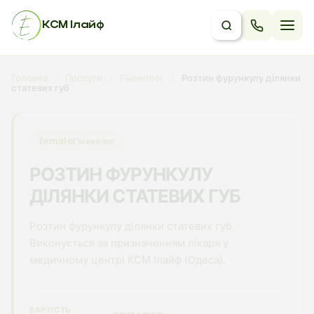
КСМ Ілайф
Головна
/
Послуги
/
Гінеколог
/
Розтин фурункулу ділянки
статевих губ
female
Гінеколог
РОЗТИН ФУРУНКУЛУ
ДІЛЯНКИ СТАТЕВИХ ГУБ
Розтин фурункулу ділянки статевих губ.
Виконується за призначенням лікаря у
медичному центрі КСМ Ілайф (Одеса).
ВАРТІСТЬ