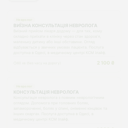
Невролог
ВИЇЗНА КОНСУЛЬТАЦІЯ НЕВРОЛОГА
Виїзний прийом лікаря додому — для тих, кому
складно приїхати в клініку через стан здоровʼя,
маленьку дитину або інші обставини. Огляд
відбувається у звичних умовах пацієнта. Послуга
доступна в Одесі, в медичному центрі КСМ Ілайф.
2 100 ₴
60 хв (без часу на дорогу)
Невролог
КОНСУЛЬТАЦІЯ НЕВРОЛОГА
Консультація невролога з повним неврологічним
оглядом. Допомога при головних болях,
запамороченні, болях у спині, оніменні кінцівок та
інших скаргах. Послуга доступна в Одесі, в
медичному центрі КСМ Ілайф.