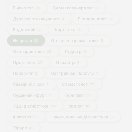
Гінеколог
Дерматовенеролог
31
9
Дуплексне сканування
Ендокринолог
9
6
Ендоскопія
Кардіолог
7
6
Невролог
Ортопед-травматолог
4
5
Отоларинголог
Педіатр
32
6
Проктолог
Психіатр
27
4
Психолог
Сестринські послуги
3
1
Сімейний лікар
Стоматолог
4
22
Судинний хірург
Терапевт
6
13
УЗД-діагностика
Уролог
28
16
Флеболог
Функціональна діагностика
6
3
Хірург
31