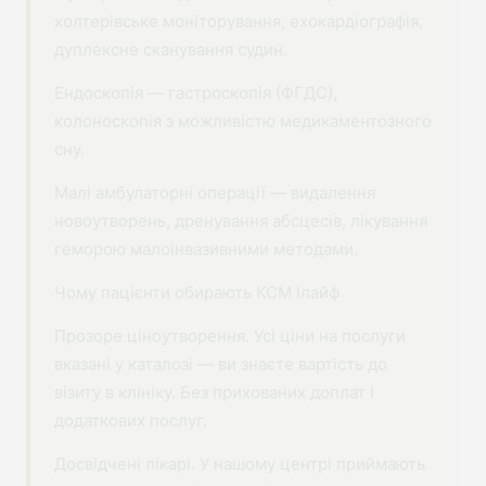
холтерівське моніторування, ехокардіографія,
дуплексне сканування судин.
Ендоскопія — гастроскопія (ФГДС),
колоноскопія з можливістю медикаментозного
сну.
Малі амбулаторні операції — видалення
новоутворень, дренування абсцесів, лікування
геморою малоінвазивними методами.
Чому пацієнти обирають КСМ Ілайф
Прозоре ціноутворення. Усі ціни на послуги
вказані у каталозі — ви знаєте вартість до
візиту в клініку. Без прихованих доплат і
додаткових послуг.
Досвідчені лікарі. У нашому центрі приймають