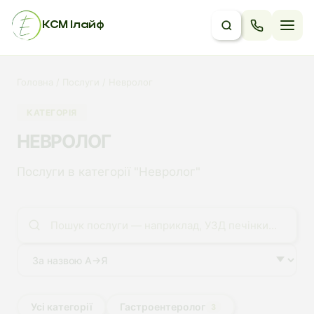
КСМ Ілайф
Головна / Послуги / Невролог
КАТЕГОРІЯ
НЕВРОЛОГ
Послуги в категорії "Невролог"
Усі категорії
Гастроентеролог
3