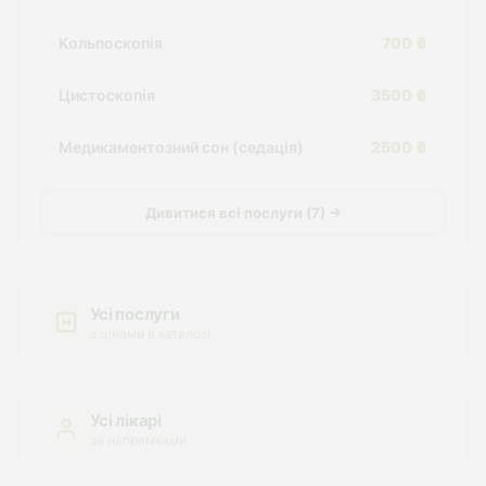
Кольпоскопія
700 ₴
Цистоскопія
3500 ₴
Медикаментозний сон (седація)
2500 ₴
Дивитися всі послуги (7) →
Усі послуги
з цінами в каталозі
Усі лікарі
за напрямками