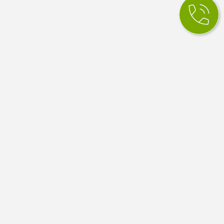
КСМ Ілайф
МЕДИЧНИЙ ЦЕНТР
Медичний центр в Одесі. Сімейна медицина, вузькі
спеціалісти, діагностика й аналізи. Працюємо за
програмою медичних гарантій НСЗУ.
4.9
100 відгуків Google