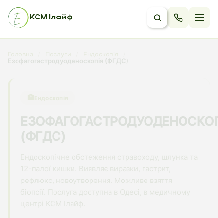
КСМ Ілайф
Головна
/
Послуги
/
Ендоскопія
/
Езофагогастродуоденоскопія (ФГДС)
🏥
Ендоскопія
ЕЗОФАГОГАСТРОДУОДЕНОСКОП
(ФГДС)
Ендоскопічне обстеження стравоходу, шлунка та
12-палої кишки. Виявляє виразки, гастрит,
рефлюкс, новоутворення. Можливе взяття
біопсії. Послуга доступна в Одесі, в медичному
центрі КСМ Ілайф.