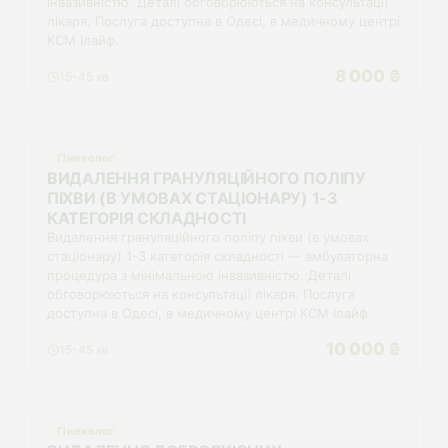
інвазивністю. Деталі обговорюються на консультації
лікаря. Послуга доступна в Одесі, в медичному центрі
КСМ Ілайф.
8 000 ₴
15-45 хв
Гінеколог
ВИДАЛЕННЯ ГРАНУЛЯЦІЙНОГО ПОЛІПУ
ПІХВИ (В УМОВАХ СТАЦІОНАРУ) 1-3
КАТЕГОРІЯ СКЛАДНОСТІ
Видалення грануляційного поліпу піхви (в умовах
стаціонару) 1-3 категорія складності — амбулаторна
процедура з мінімальною інвазивністю. Деталі
обговорюються на консультації лікаря. Послуга
доступна в Одесі, в медичному центрі КСМ Ілайф.
10 000 ₴
15-45 хв
Гінеколог