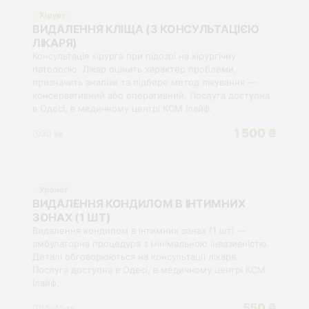
Хірург
ВИДАЛЕННЯ КЛІЩА (З КОНСУЛЬТАЦІЄЮ
ЛІКАРЯ)
Консультація хірурга при підозрі на хірургічну
патологію. Лікар оцінить характер проблеми,
призначить аналізи та підбере метод лікування —
консервативний або оперативний. Послуга доступна
в Одесі, в медичному центрі КСМ Ілайф.
1 500 ₴
30 хв
Уролог
ВИДАЛЕННЯ КОНДИЛОМ В ІНТИМНИХ
ЗОНАХ (1 ШТ)
Видалення кондилом в інтимних зонах (1 шт) —
амбулаторна процедура з мінімальною інвазивністю.
Деталі обговорюються на консультації лікаря.
Послуга доступна в Одесі, в медичному центрі КСМ
Ілайф.
550 ₴
15-45 хв