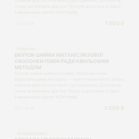
тканини для гістологічного дослідження. Допомагає
точно встановити діагноз. Послуга доступна в Одесі,
в медичному центрі КСМ Ілайф.
1 500 ₴
15-30 хв
Гінеколог
БІОПСІЯ ШИЙКИ МАТКИ/СЛИЗОВОЇ
ОБОЛОНКИ ПІХВИ РАДІОХВИЛЬОВИМ
МЕТОДОМ
Біопсія шийки матки/слизової оболонки піхви
радіохвильовим методом — взяття невеликого зразка
тканини для гістологічного дослідження. Допомагає
точно встановити діагноз. Послуга доступна в Одесі,
в медичному центрі КСМ Ілайф.
2 500 ₴
15-30 хв
Отоларинголог