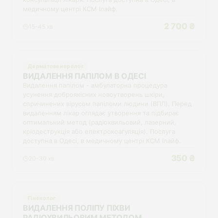
медичному центрі КСМ Ілайф.
2 700 ₴
15-45 хв
Дерматовенеролог
ВИДАЛЕННЯ ПАПІЛОМ В ОДЕСІ
Видалення папілом - амбулаторна процедура
усунення доброякісних новоутворень шкіри,
спричинених вірусом папіломи людини (ВПЛ). Перед
видаленням лікар оглядає утворення та підбирає
оптимальний метод (радіохвильовий, лазерний,
кріодеструкція або електрокоагуляція). Послуга
доступна в Одесі, в медичному центрі КСМ Ілайф.
350 ₴
20-30 хв
Гінеколог
ВИДАЛЕННЯ ПОЛІПУ ПІХВИ
РАДІОХВИЛЬОВИМ МЕТОДОМ