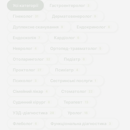
Усі категорії
Гастроентеролог
3
Гінеколог
Дерматовенеролог
31
9
Дуплексне сканування
Ендокринолог
9
6
Ендоскопія
Кардіолог
7
6
Невролог
Ортопед-травматолог
4
5
Отоларинголог
Педіатр
32
6
Проктолог
Психіатр
27
4
Психолог
Сестринські послуги
3
1
Сімейний лікар
Стоматолог
4
22
Судинний хірург
Терапевт
6
13
УЗД-діагностика
Уролог
28
16
Флеболог
Функціональна діагностика
6
3