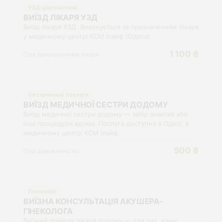
УЗД-діагностика
ВИЇЗД ЛІКАРЯ УЗД
Виїзд лікаря УЗД. Виконується за призначенням лікаря
у медичному центрі КСМ Ілайф (Одеса).
1 100 ₴
за призначенням лікаря
Сестринські послуги
ВИЇЗД МЕДИЧНОЇ СЕСТРИ ДОДОМУ
Виїзд медичної сестри додому — забір аналізів або
інші процедури вдома. Послуга доступна в Одесі, в
медичному центрі КСМ Ілайф.
500 ₴
за домовленістю
Гінеколог
ВИЇЗНА КОНСУЛЬТАЦІЯ АКУШЕРА-
ГІНЕКОЛОГА
Виїзний прийом лікаря додому — для тих, кому