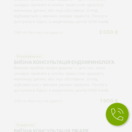
складно приїхати в клініку через стан здоровʼя,
маленьку дитину або інші обставини. Огляд
відбувається у звичних умовах пацієнта. Послуга
доступна в Одесі, в медичному центрі КСМ Ілайф.
2 050 ₴
60 хв (без часу на дорогу)
Ендокринолог
ВИЇЗНА КОНСУЛЬТАЦІЯ ЕНДОКРИНОЛОГА
Виїзний прийом лікаря додому — для тих, кому
складно приїхати в клініку через стан здоровʼя,
маленьку дитину або інші обставини. Огляд
відбувається у звичних умовах пацієнта. Послуга
доступна в Одесі, в медичному центрі КСМ Ілайф.
1 900 ₴
60 хв (без часу на дорогу)
Кардіолог
ВИЇЗНА КОНСУЛЬТАЦІЯ ЛІКАРЯ