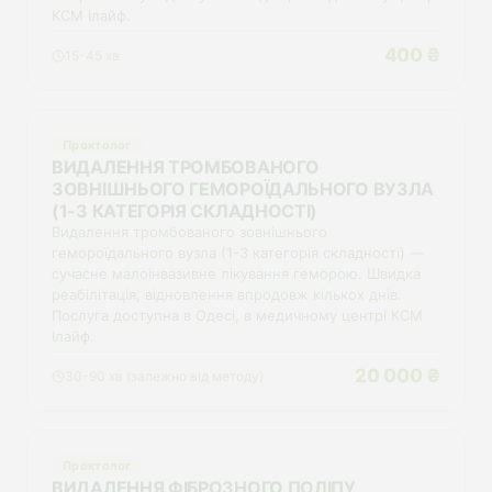
КСМ Ілайф.
400 ₴
15-45 хв
Проктолог
ВИДАЛЕННЯ ТРОМБОВАНОГО
ЗОВНІШНЬОГО ГЕМОРОЇДАЛЬНОГО ВУЗЛА
(1-3 КАТЕГОРІЯ СКЛАДНОСТІ)
Видалення тромбованого зовнішнього
гемороїдального вузла (1-3 категорія складності) —
сучасне малоінвазивне лікування геморою. Швидка
реабілітація, відновлення впродовж кількох днів.
Послуга доступна в Одесі, в медичному центрі КСМ
Ілайф.
20 000 ₴
30-90 хв (залежно від методу)
Проктолог
ВИДАЛЕННЯ ФІБРОЗНОГО ПОЛІПУ