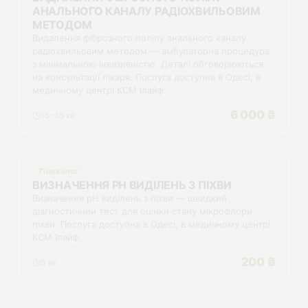
АНАЛЬНОГО КАНАЛУ РАДІОХВИЛЬОВИМ
МЕТОДОМ
Видалення фіброзного поліпу анального каналу
радіохвильовим методом — амбулаторна процедура
з мінімальною інвазивністю. Деталі обговорюються
на консультації лікаря. Послуга доступна в Одесі, в
медичному центрі КСМ Ілайф.
6 000 ₴
15-45 хв
Гінеколог
ВИЗНАЧЕННЯ PH ВИДІЛЕНЬ З ПІХВИ
Визначення pH виділень з піхви — швидкий
діагностичний тест для оцінки стану мікрофлори
піхви. Послуга доступна в Одесі, в медичному центрі
КСМ Ілайф.
200 ₴
5 хв