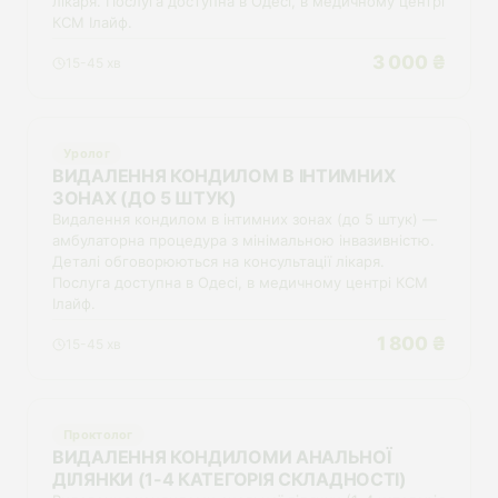
лікаря. Послуга доступна в Одесі, в медичному центрі
КСМ Ілайф.
3 000 ₴
15-45 хв
Уролог
ВИДАЛЕННЯ КОНДИЛОМ В ІНТИМНИХ
ЗОНАХ (ДО 5 ШТУК)
Видалення кондилом в інтимних зонах (до 5 штук) —
амбулаторна процедура з мінімальною інвазивністю.
Деталі обговорюються на консультації лікаря.
Послуга доступна в Одесі, в медичному центрі КСМ
Ілайф.
1 800 ₴
15-45 хв
Проктолог
ВИДАЛЕННЯ КОНДИЛОМИ АНАЛЬНОЇ
ДІЛЯНКИ (1-4 КАТЕГОРІЯ СКЛАДНОСТІ)