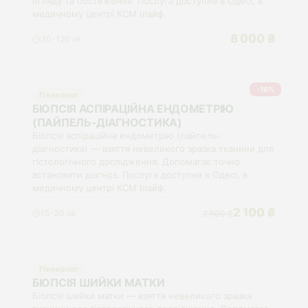
огляду та обстеження. Послуга доступна в Одесі, в
медичному центрі КСМ Ілайф.
8 000 ₴
30-120 хв
-16%
Гінеколог
БІОПСІЯ АСПІРАЦІЙНА ЕНДОМЕТРІЮ
(ПАЙПЕЛЬ-ДІАГНОСТИКА)
Біопсія аспіраційна ендометрію (пайпель-
діагностика) — взяття невеликого зразка тканини для
гістологічного дослідження. Допомагає точно
встановити діагноз. Послуга доступна в Одесі, в
медичному центрі КСМ Ілайф.
2 100 ₴
15-30 хв
2 500 ₴
Гінеколог
БІОПСІЯ ШИЙКИ МАТКИ
Біопсія шийки матки — взяття невеликого зразка