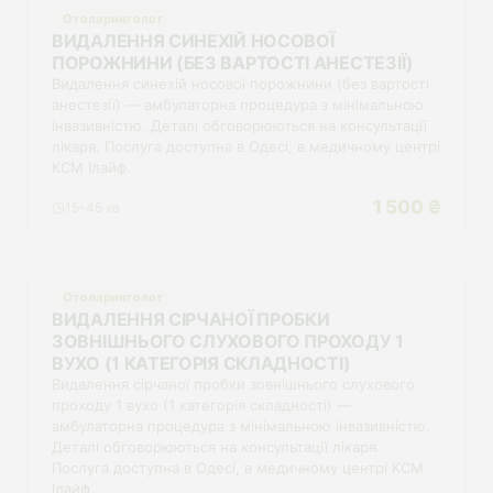
Отоларинголог
ВИДАЛЕННЯ СИНЕХІЙ НОСОВОЇ
ПОРОЖНИНИ (БЕЗ ВАРТОСТІ АНЕСТЕЗІЇ)
Видалення синехій носової порожнини (без вартості
анестезії) — амбулаторна процедура з мінімальною
інвазивністю. Деталі обговорюються на консультації
лікаря. Послуга доступна в Одесі, в медичному центрі
КСМ Ілайф.
1 500 ₴
15-45 хв
Отоларинголог
ВИДАЛЕННЯ СІРЧАНОЇ ПРОБКИ
ЗОВНІШНЬОГО СЛУХОВОГО ПРОХОДУ 1
ВУХО (1 КАТЕГОРІЯ СКЛАДНОСТІ)
Видалення сірчаної пробки зовнішнього слухового
проходу 1 вухо (1 категорія складності) —
амбулаторна процедура з мінімальною інвазивністю.
Деталі обговорюються на консультації лікаря.
Послуга доступна в Одесі, в медичному центрі КСМ
Ілайф.