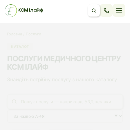
КСМ Ілайф
Головна / Послуги
КАТАЛОГ
ПОСЛУГИ МЕДИЧНОГО ЦЕНТРУ
КСМ ІЛАЙФ
Знайдіть потрібну послугу з нашого каталогу