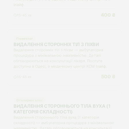
Ілайф.
400 ₴
15-45 хв
Гінеколог
ВИДАЛЕННЯ СТОРОННІХ ТІЛ З ПІХВИ
Видалення сторонніх тіл з піхви — амбулаторна
процедура з мінімальною інвазивністю. Деталі
обговорюються на консультації лікаря. Послуга
доступна в Одесі, в медичному центрі КСМ Ілайф.
500 ₴
15-45 хв
Отоларинголог
ВИДАЛЕННЯ СТОРОННЬОГО ТІЛА ВУХА (1
КАТЕГОРІЯ СКЛАДНОСТІ)
Видалення стороннього тіла вуха (1 категорія
складності) — амбулаторна процедура з мінімальною
інвазивністю. Деталі обговорюються на консультації