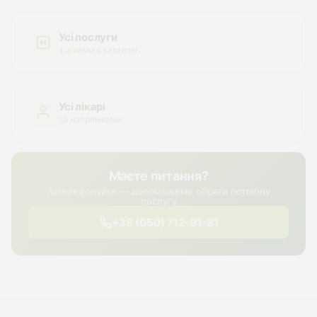
Усі послуги
з цінами в каталозі
Усі лікарі
за напрямками
Маєте питання?
Зателефонуйте — допоможемо обрати потрібну
послугу
+38 (050) 712-91-81