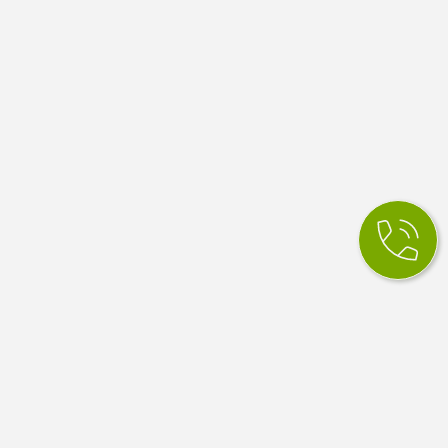
КСМ Ілайф