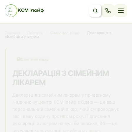
КСМ Ілайф
Головна
/
Послуги
/
Сімейний лікар
/
Декларація з
сімейним лікарем
🏥
Сімейний лікар
ДЕКЛАРАЦІЯ З СІМЕЙНИМ
ЛІКАРЕМ
Декларація з сімейним лікарем у приватному
медичному центрі КСМ Ілайф в Одесі — це ваш
персональний сімейний лікар, який супроводжує
вас і вашу родину протягом року. Підписання
декларації з лікарем на вул. Балківська, 84 — це
регулярні консультації сімейного лікаря,