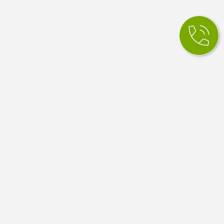
КСМ Ілайф
МЕДИЧНИЙ ЦЕНТР
Медичний центр в Одесі. Сімейна медицина, вузькі
спеціалісти, діагностика й аналізи. Працюємо за
програмою медичних гарантій НСЗУ.
4.9
100 відгуків Google