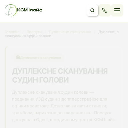
КСМ Ілайф
Головна
/
Послуги
/
Дуплексне сканування
/
Дуплексне
сканування судин голови
🏥
Дуплексне сканування
ДУПЛЕКСНЕ СКАНУВАННЯ
СУДИН ГОЛОВИ
Дуплексне сканування судин голови —
поєднання УЗД судин з допплерографією для
оцінки кровотоку. Дозволяє виявити стенози,
тромбози, варикозне розширення вен. Послуга
доступна в Одесі, в медичному центрі КСМ Ілайф.