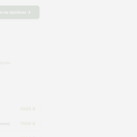
я на прийом →
карем.
1000 ₴
вени)
1500 ₴