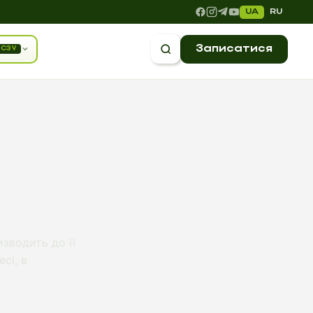
UA
RU
Записатися
СЗУ
зводить до її
сі, в