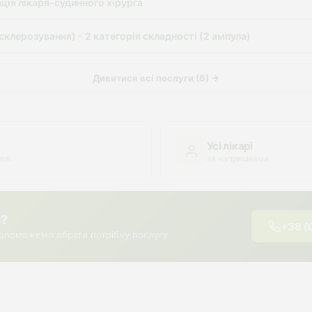
ація лікаря-судинного хірурга
склерозування) - 2 категорія складності (2 ампула)
Дивитися всі послуги (6) →
Усі лікарі
озі
за напрямками
я?
+38 (
опоможемо обрати потрібну послугу