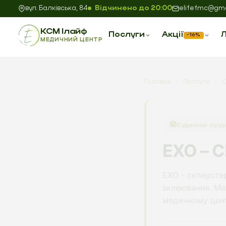
вул. Балківська, 84
Відчинено до 20:00
elifefmc@gma
КСМ Ілайф
Послуги
Акції
Л
−16%
МЕДИЧНИЙ ЦЕНТР
Головна
/
Послуги
/
🏥
Судинний хірур
ЕХО – 
ЕХО - склероте
зклеювання. Мал
медичному цент