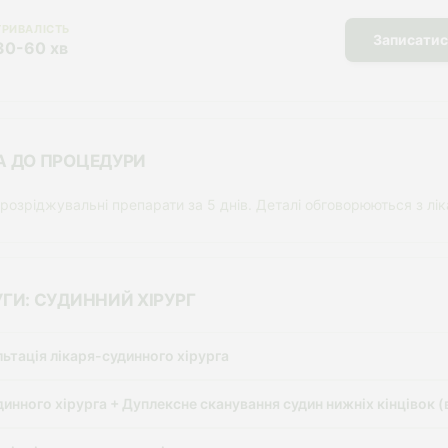
ТРИВАЛІСТЬ
Записатис
30-60 хв
А ДО ПРОЦЕДУРИ
озріджувальні препарати за 5 днів. Деталі обговорюються з лі
УГИ: СУДИННИЙ ХІРУРГ
ьтація лікаря-судинного хірурга
динного хірурга + Дуплексне сканування судин нижніх кінцівок (