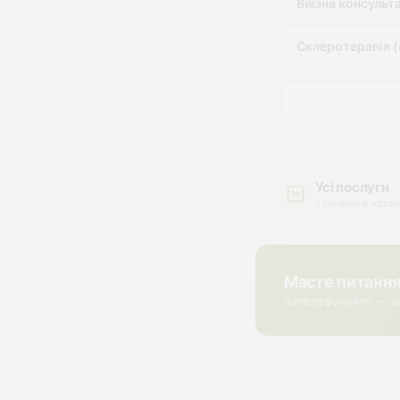
Виїзна консульт
Склеротерапія (
Усі послуги
з цінами в катал
Маєте питанн
Зателефонуйте — д