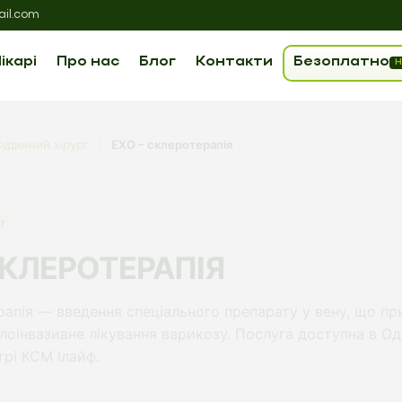
il.com
ікарі
Про нас
Блог
Контакти
Безоплатно
Н
Судинний хірург
/
ЕХО – склеротерапія
г
СКЛЕРОТЕРАПІЯ
рапія — введення спеціального препарату у вену, що при
оінвазивне лікування варикозу. Послуга доступна в Оде
рі КСМ Ілайф.