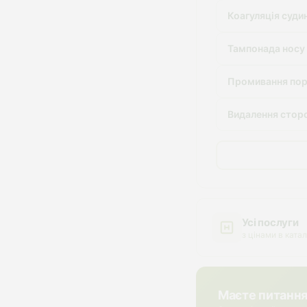
Коагуляція суди
Тампонада носу 
Промивання поро
Видалення сторо
Усі послуги
з цінами в катал
Маєте питанн