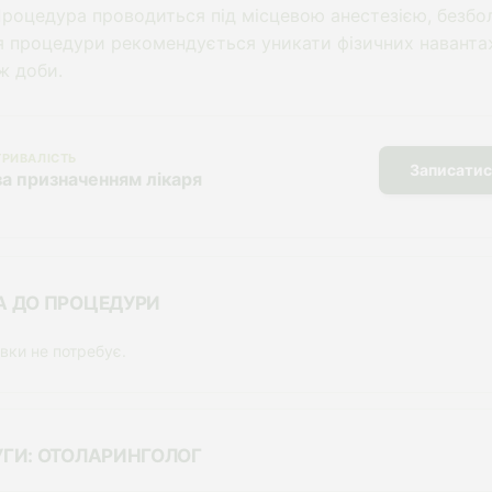
Процедура проводиться під місцевою анестезією, безбол
ля процедури рекомендується уникати фізичних наванта
ж доби.
ТРИВАЛІСТЬ
Записатис
за призначенням лікаря
А ДО ПРОЦЕДУРИ
овки не потребує.
УГИ: ОТОЛАРИНГОЛОГ