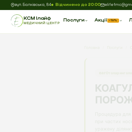
вул. Балківська, 84
Відчинено до 20:00
elifefmc@gma
КСМ Ілайф
Послуги
Акції
Л
−16%
МЕДИЧНИЙ ЦЕНТР
Головна
/
Послуги
/
ear
Отоларинголо
КОАГУ
ПОРОЖ
Процедура для 
при частих нос
уражену ділянк