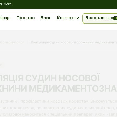
il.com
ікарі
Про нас
Блог
Контакти
Безоплатно
Н
Отоларинголог
/
Коагуляція судин носової порожнини медикамент
г
ЛЯЦІЯ СУДИН НОСОВОЇ
НИНИ МЕДИКАМЕНТОЗНА
зупинки і профілактики носових кровотеч. Виконуєтьс
ових кровотечах, пошкоджених судинах слизової носа, 
у слизової наноситься спеціальний препарат, який «зап