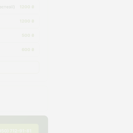
стезії)
1200 ₴
1200 ₴
500 ₴
600 ₴
050) 712-91-81