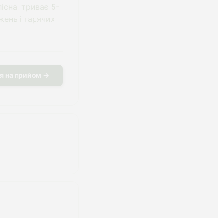
існа, триває 5-
жень і гарячих
я на прийом →