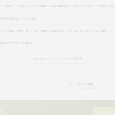
н носової порожнини радіохвильовим методом (без вартості ане
передня (для дітей)
жнини носу та гайморових пазух (по Проетцу) (для дітей)
ннього тіла гортані
Дивитися всі послуги (32) →
Усі лікарі
озі
за напрямками
я?
+38 (