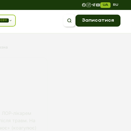
UA
RU
Записатися
СЗУ
озна
я ЛОР-лікарем
після травм. На
аює» (коагулює)