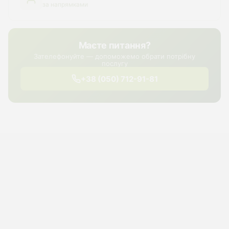
за напрямками
Маєте питання?
Зателефонуйте — допоможемо обрати потрібну
послугу
+38 (050) 712-91-81