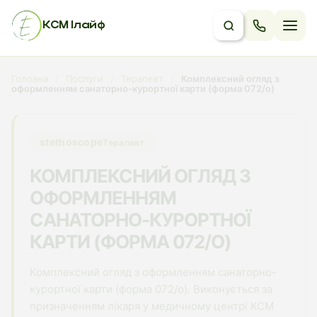
КСМ Ілайф
Головна
/
Послуги
/
Терапевт
/
Комплексний огляд з
оформленням санаторно-курортної карти (форма 072/о)
stethoscope
Терапевт
КОМПЛЕКСНИЙ ОГЛЯД З
ОФОРМЛЕННЯМ
САНАТОРНО-КУРОРТНОЇ
КАРТИ (ФОРМА 072/О)
Комплексний огляд з оформленням санаторно-
курортної карти (форма 072/о). Виконується за
призначенням лікаря у медичному центрі КСМ