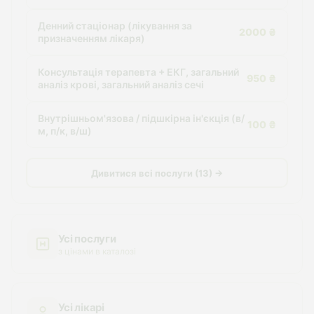
Денний стаціонар (лікування за
2000 ₴
призначенням лікаря)
Консультація терапевта + ЕКГ, загальний
950 ₴
аналіз крові, загальний аналіз сечі
Внутрішньом'язова / підшкірна ін'єкція (в/
100 ₴
м, п/к, в/ш)
Дивитися всі послуги (13) →
Усі послуги
з цінами в каталозі
Усі лікарі