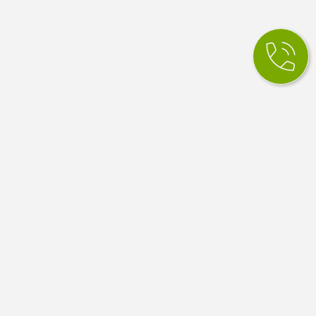
КСМ Ілайф
МЕДИЧНИЙ ЦЕНТР
Медичний центр в Одесі. Сімейна медицина, вузькі
спеціалісти, діагностика й аналізи. Працюємо за
програмою медичних гарантій НСЗУ.
4.9
100 відгуків Google