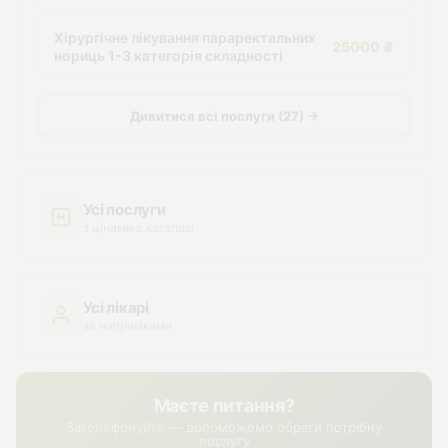
Хірургічне лікування параректальних
25000 ₴
нориць 1-3 категорія складності
Дивитися всі послуги (27) →
Усі послуги
з цінами в каталозі
Усі лікарі
за напрямками
Маєте питання?
Зателефонуйте — допоможемо обрати потрібну
послугу