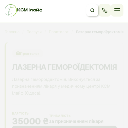
КСМ Ілайф
Головна
/
Послуги
/
Проктолог
/
Лазерна гемороїдектомія
🏥
Проктолог
ЛАЗЕРНА ГЕМОРОЇДЕКТОМІЯ
Лазерна гемороїдектомія. Виконується за
призначенням лікаря у медичному центрі КСМ
Ілайф (Одеса).
ВАРТІСТЬ
ТРИВАЛІСТЬ
35000 ₴
за призначенням лікаря