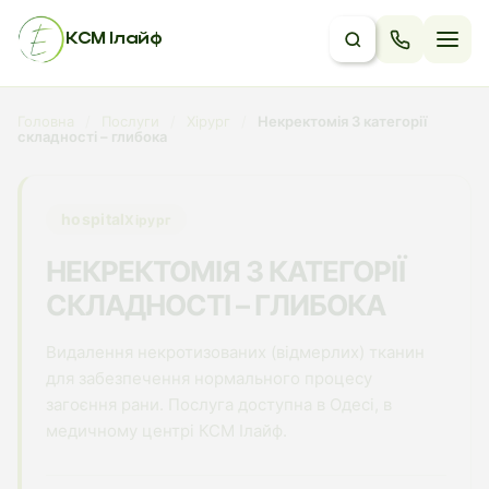
КСМ Ілайф
Головна
/
Послуги
/
Хірург
/
Некректомія 3 категорії
складності – глибока
hospital
Хірург
НЕКРЕКТОМІЯ 3 КАТЕГОРІЇ
СКЛАДНОСТІ – ГЛИБОКА
Видалення некротизованих (відмерлих) тканин
для забезпечення нормального процесу
загоєння рани. Послуга доступна в Одесі, в
медичному центрі КСМ Ілайф.