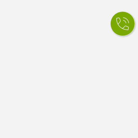
КСМ Ілайф
МЕДИЧНИЙ ЦЕНТР
Медичний центр в Одесі. Сімейна медицина, вузькі
спеціалісти, діагностика й аналізи. Працюємо за
програмою медичних гарантій НСЗУ.
4.9
100 відгуків Google