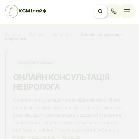
КСМ Ілайф
Головна
/
Послуги
/
Невролог
/
Онлайн консультація
невролога
hospital
Невролог
ОНЛАЙН КОНСУЛЬТАЦІЯ
НЕВРОЛОГА
Онлайн-консультація через відеозвʼязок. Лікар
вислухає скарги, проаналізує надані результати
аналізів, дасть рекомендації щодо обстеження
та лікування. Зручно якщо немає можливості
приїхати в клініку. Послуга доступна в Одесі, в
медичному центрі КСМ Ілайф.