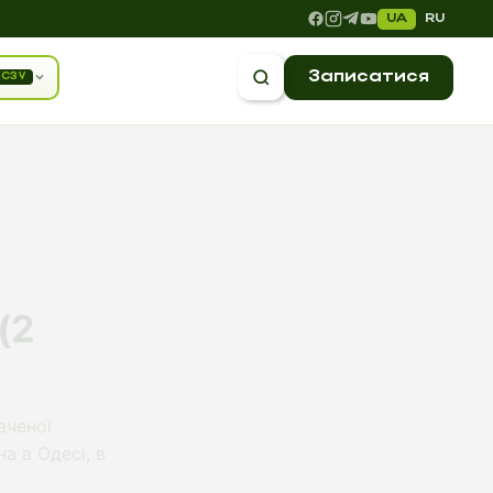
UA
RU
Записатися
СЗУ
(2
аченої
а в Одесі, в