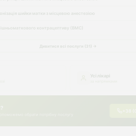
онізація шийки матки з місцевою анестезією
рішньоматкового контрацептиву (ВМС)
Дивитися всі послуги (31) →
Усі лікарі
озі
за напрямками
я?
+38 (
опоможемо обрати потрібну послугу