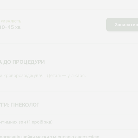
ТРИВАЛІСТЬ
Записатис
30-45 хв
А ДО ПРОЦЕДУРИ
 кроворозріджувачі. Деталі — у лікаря.
ГИ: ГІНЕКОЛОГ
нтимних зон (1 пробірка)
оагуляція шийки матки з місцевою анестезією