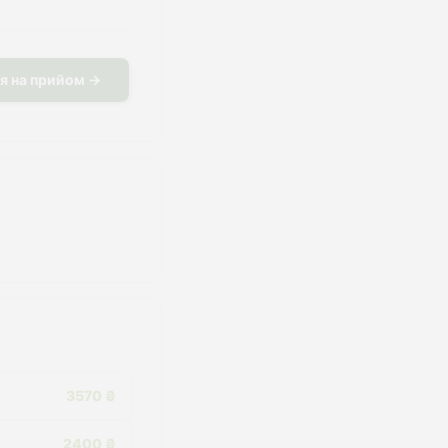
я на прийом →
3570 ₴
2400 ₴