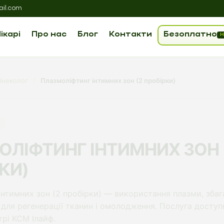
il.com
ікарі
Про нас
Блог
Контакти
Безоплатно
Н
інеколог
/
Плазмоліфтинг інтимних зон (2 пробірки)
ЛІФТИНГ ІНТИМНИХ ЗОН 
КИ)
інтимних зон (2 пробірки) — використання плазми, збаг
для регенерації тканин і омолодження. Послуга доступн
рі КСМ Ілайф.