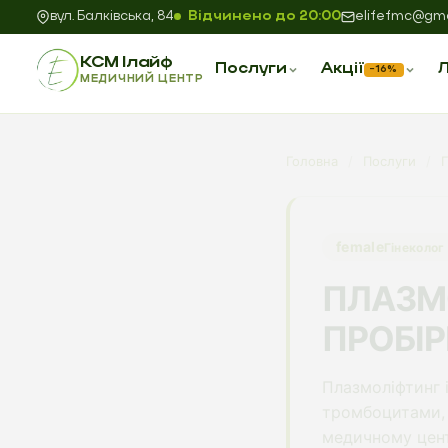
вул. Балківська, 84
Відчинено до 20:00
elifefmc@gma
КСМ Ілайф
Послуги
Акції
Л
−16%
МЕДИЧНИЙ ЦЕНТР
Головна
/
Послуги
/
Г
female
Гінеколог
ПЛАЗМО
ПРОБІР
Плазмоліфтинг 
тромбоцитами, 
медичному цент