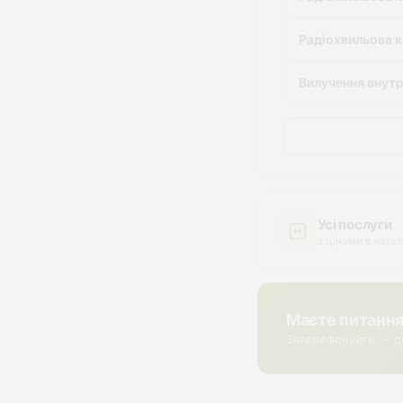
Радіохвильова к
Вилучення внут
Усі послуги
з цінами в катал
Маєте питанн
Зателефонуйте — д