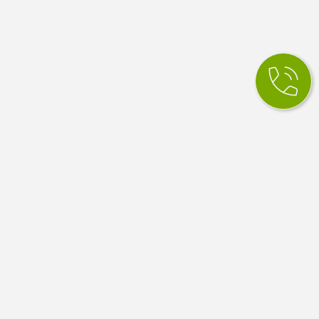
КСМ Ілайф
МЕДИЧНИЙ ЦЕНТР
Медичний центр в Одесі. Сімейна медицина, вузькі
спеціалісти, діагностика й аналізи. Працюємо за
програмою медичних гарантій НСЗУ.