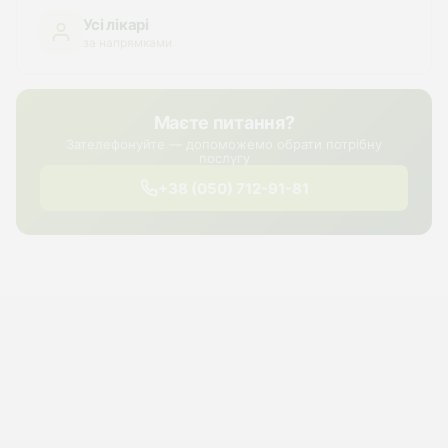
Усі лікарі
за напрямками
Маєте питання?
Зателефонуйте — допоможемо обрати потрібну
послугу
+38 (050) 712-91-81