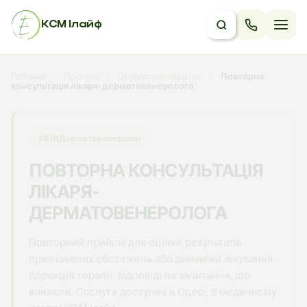
КСМ Ілайф
Головна
/
Послуги
/
Дерматовенеролог
/
Повторна
консультація лікаря-дерматовенеролога
skin
Дерматовенеролог
ПОВТОРНА КОНСУЛЬТАЦІЯ
ЛІКАРЯ-
ДЕРМАТОВЕНЕРОЛОГА
Повторний прийом для оцінки результатів
призначених обстежень або динаміки лікування.
Корекція терапії, відповіді на запитання, що
виникли. Послуга доступна в Одесі, в медичному