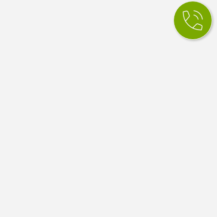
КСМ Ілайф
МЕДИЧНИЙ ЦЕНТР
Медичний центр в Одесі. Сімейна медицина, вузькі
спеціалісти, діагностика й аналізи. Працюємо за
програмою медичних гарантій НСЗУ.
4.9
100 відгуків Google