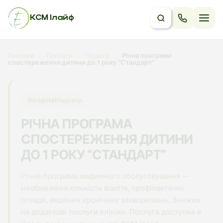
КСМ Ілайф
Головна
/
Послуги
/
Педіатр
/
Річна програма
спостереження дитини до 1 року “Стандарт”
hospital
Педіатр
РІЧНА ПРОГРАМА
СПОСТЕРЕЖЕННЯ ДИТИНИ
ДО 1 РОКУ “СТАНДАРТ”
Річна програма медичного обслуговування —
необмежена кількість візитів, профілактичні
огляди, ведення хронічних захворювань. Знижки
на додаткові послуги клініки. Послуга доступна в