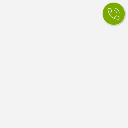
КСМ Ілайф
МЕДИЧНИЙ ЦЕНТР
Медичний центр в Одесі. Сімейна медицина, вузькі
спеціалісти, діагностика й аналізи. Працюємо за
програмою медичних гарантій НСЗУ.
4.9
100 відгуків Google