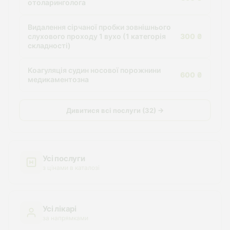
отоларинголога
Видалення сірчаної пробки зовнішнього
слухового проходу 1 вухо (1 категорія
300 ₴
складності)
Коагуляція судин носової порожнини
600 ₴
медикаментозна
Дивитися всі послуги (32) →
Усі послуги
з цінами в каталозі
Усі лікарі
за напрямками