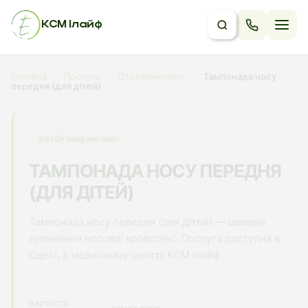
КСМ Ілайф
Головна
/
Послуги
/
Отоларинголог
/
Тампонада носу
передня (для дітей)
ear
Отоларинголог
ТАМПОНАДА НОСУ ПЕРЕДНЯ
(ДЛЯ ДІТЕЙ)
Тампонада носу передня (для дітей) — швидке
зупинення носової кровотечі. Послуга доступна в
Одесі, в медичному центрі КСМ Ілайф.
ВАРТІСТЬ