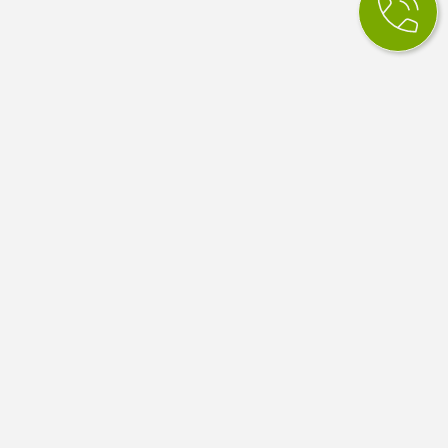
КСМ Ілайф
МЕДИЧНИЙ ЦЕНТР
Медичний центр в Одесі. Сімейна медицина, вузькі
спеціалісти, діагностика й аналізи. Працюємо за
програмою медичних гарантій НСЗУ.
4.9
100 відгуків Google