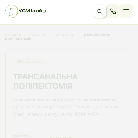
КСМ Ілайф
Головна
/
Послуги
/
Проктолог
/
Трансанальна
поліпектомія
🏥
Проктолог
ТРАНСАНАЛЬНА
ПОЛІПЕКТОМІЯ
Трансанальна поліпектомія — малоінвазивна
проктологічна процедура. Послуга доступна в
Одесі, в медичному центрі КСМ Ілайф.
ВАРТІСТЬ