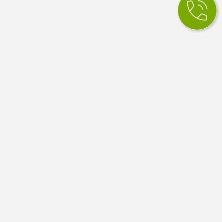
КСМ Ілайф
МЕДИЧНИЙ ЦЕНТР
Медичний центр в Одесі. Сімейна медицина, вузькі
спеціалісти, діагностика й аналізи. Працюємо за
програмою медичних гарантій НСЗУ.
4.9
100 відгуків Google