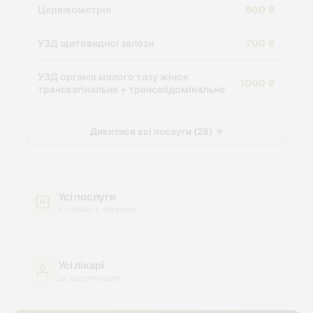
Цервікометрія
600 ₴
УЗД щитовидної залози
700 ₴
УЗД органів малого тазу жінок
1000 ₴
трансвагінальне + трансабдомінальне
Дивитися всі послуги (28) →
Усі послуги
з цінами в каталозі
Усі лікарі
за напрямками