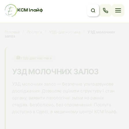
КСМ Ілайф
Головна
/
Послуги
/
УЗД-діагностика
/
УЗД молочних
залоз
🏥
УЗД-діагностика
УЗД МОЛОЧНИХ ЗАЛОЗ
УЗД молочних залоз — безпечне ультразвукове
дослідження. Дозволяє оцінити структуру і стан
органу, виявити патологічні зміни на ранніх
стадіях. Безболісно, без опромінення. Послуга
доступна в Одесі, в медичному центрі КСМ Ілайф.