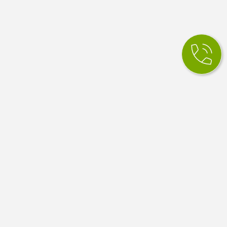
КСМ Ілайф
МЕДИЧНИЙ ЦЕНТР
Медичний центр в Одесі. Сімейна медицина, вузькі
спеціалісти, діагностика й аналізи. Працюємо за
програмою медичних гарантій НСЗУ.