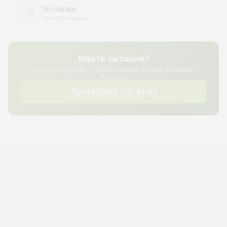
Усі лікарі
за напрямками
Маєте питання?
Зателефонуйте — допоможемо обрати потрібну
послугу
+38 (050) 712-91-81