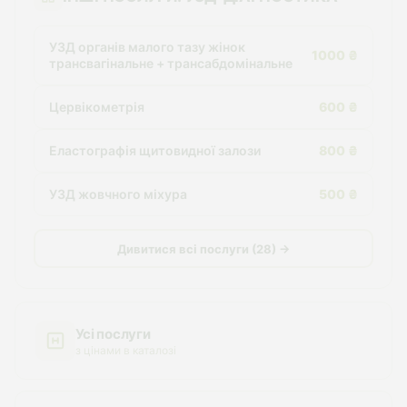
УЗД органів малого тазу жінок
1000 ₴
трансвагінальне + трансабдомінальне
Цервікометрія
600 ₴
Еластографія щитовидної залози
800 ₴
УЗД жовчного міхура
500 ₴
Дивитися всі послуги (28) →
Усі послуги
з цінами в каталозі