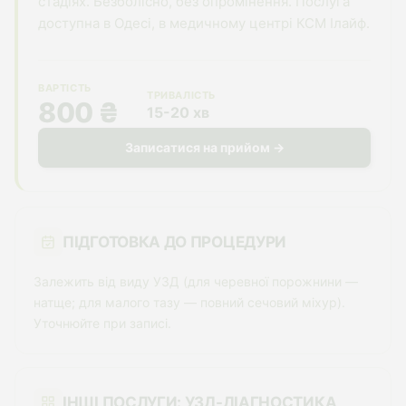
стадіях. Безболісно, без опромінення. Послуга
доступна в Одесі, в медичному центрі КСМ Ілайф.
ВАРТІСТЬ
ТРИВАЛІСТЬ
800 ₴
15-20 хв
Записатися на прийом →
ПІДГОТОВКА ДО ПРОЦЕДУРИ
Залежить від виду УЗД (для черевної порожнини —
натще; для малого тазу — повний сечовий міхур).
Уточнюйте при записі.
ІНШІ ПОСЛУГИ: УЗД-ДІАГНОСТИКА