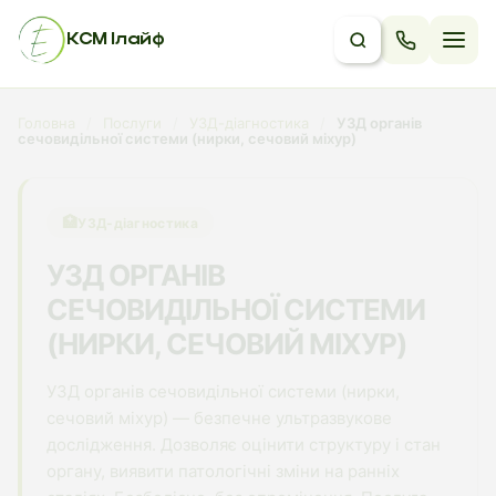
КСМ Ілайф
Головна
/
Послуги
/
УЗД-діагностика
/
УЗД органів
сечовидільної системи (нирки, сечовий міхур)
🏥
УЗД-діагностика
УЗД ОРГАНІВ
СЕЧОВИДІЛЬНОЇ СИСТЕМИ
(НИРКИ, СЕЧОВИЙ МІХУР)
УЗД органів сечовидільної системи (нирки,
сечовий міхур) — безпечне ультразвукове
дослідження. Дозволяє оцінити структуру і стан
органу, виявити патологічні зміни на ранніх