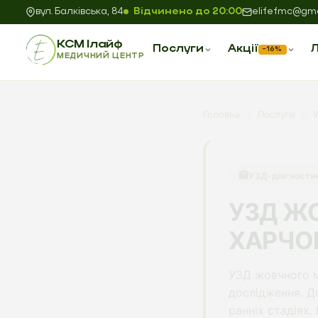
вул. Балківська, 84
Відчинено до 20:00
elifefmc@gma
КСМ Ілайф
Послуги
Акції
Л
−16%
МЕДИЧНИЙ ЦЕНТР
Головна
/
Послуги
/
🏥
УЗД-діагности
УЗД ЖО
ХАРЧО
УЗД жовчного м
дослідження. До
ранніх стадіях.