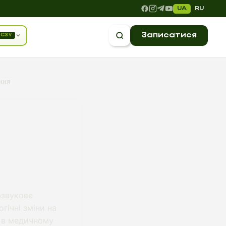
UA
RU
Записатися
СЗУ
ння
азвукове
гічні зміни на
, в медичному