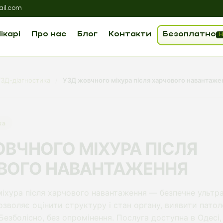
il.com
ікарі
Про нас
Блог
Контакти
Безоплатно
Н
УЗД-діагностика
/
УЗД жовчного міхура після харчового навантаже
ка
ВЧНОГО МІХУРА ПІСЛЯ
ВОГО НАВАНТАЖЕННЯ
іхура після харчового навантаження — безпечне ультр
зволяє оцінити структуру і стан органу, виявити патоло
 Безболісно, без опромінення. Послуга доступна в Одесі