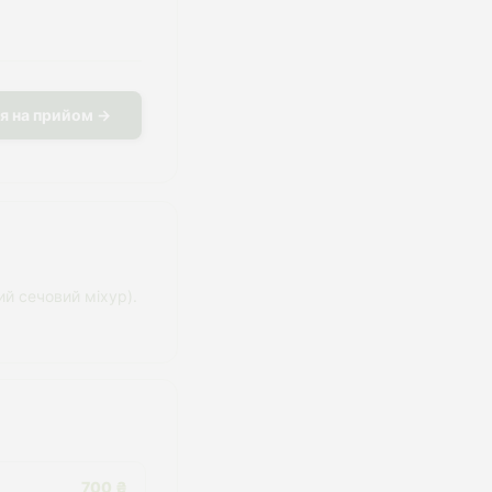
я на прийом →
й сечовий міхур).
700 ₴