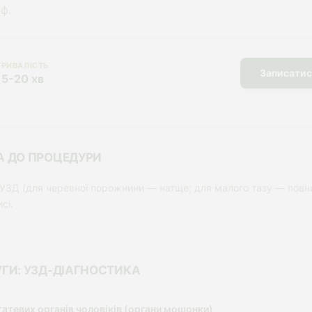
ф.
ТРИВАЛІСТЬ
Записатис
15-20 хв
А ДО ПРОЦЕДУРИ
 УЗД (для черевної порожнини — натще; для малого тазу — повни
сі.
УГИ: УЗД-ДІАГНОСТИКА
татевих органів чоловіків (органи мошонки)