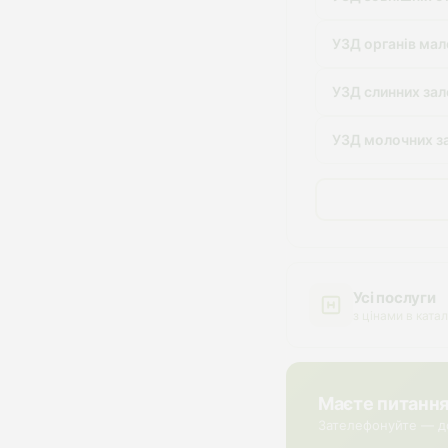
УЗД органів мал
УЗД слинних зал
УЗД молочних з
Усі послуги
з цінами в катал
Маєте питанн
Зателефонуйте — д