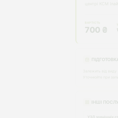
центрі КСМ Ілай
ВАРТІСТЬ
700 ₴
ПІДГОТОВК
Залежить від виду
Уточнюйте при запи
ІНШІ ПОСЛ
УЗД зовнішніх с