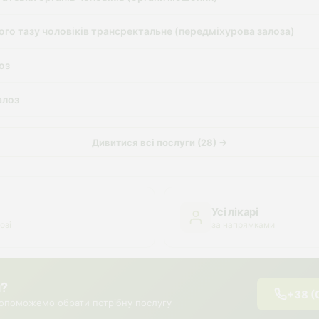
ого тазу чоловіків трансректальне (передміхурова залоза)
оз
алоз
Дивитися всі послуги (28) →
Усі лікарі
озі
за напрямками
я?
+38 (
опоможемо обрати потрібну послугу