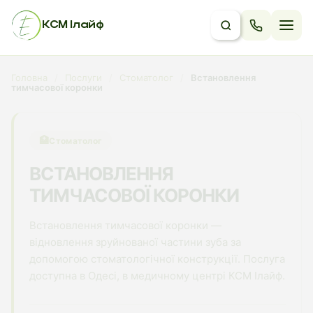
КСМ Ілайф
Головна
/
Послуги
/
Стоматолог
/
Встановлення
тимчасової коронки
🏥
Стоматолог
ВСТАНОВЛЕННЯ
ТИМЧАСОВОЇ КОРОНКИ
Встановлення тимчасової коронки —
відновлення зруйнованої частини зуба за
допомогою стоматологічної конструкції. Послуга
доступна в Одесі, в медичному центрі КСМ Ілайф.