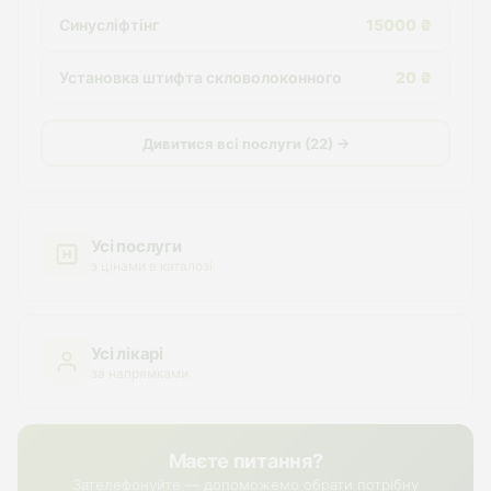
Синусліфтінг
15000 ₴
Установка штифта скловолоконного
20 ₴
Дивитися всі послуги (22) →
Усі послуги
з цінами в каталозі
Усі лікарі
за напрямками
Маєте питання?
Зателефонуйте — допоможемо обрати потрібну