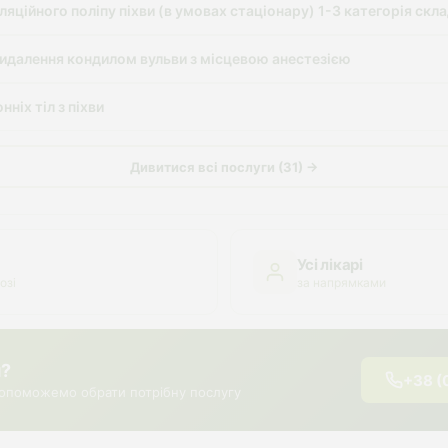
яційного поліпу піхви (в умовах стаціонару) 1-3 категорія скл
идалення кондилом вульви з місцевою анестезією
ніх тіл з піхви
Дивитися всі послуги (31) →
Усі лікарі
озі
за напрямками
я?
+38 (
опоможемо обрати потрібну послугу