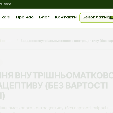
il.com
ікарі
Про нас
Блог
Контакти
Безоплатно
Н
інеколог
/
Введення внутрішньоматкового контрацептиву (без варт
ННЯ ВНУТРІШНЬОМАТКОВ
ЦЕПТИВУ (БЕЗ ВАРТОСТІ
І)
ішньоматкового контрацептиву (без вартості спіралі) —