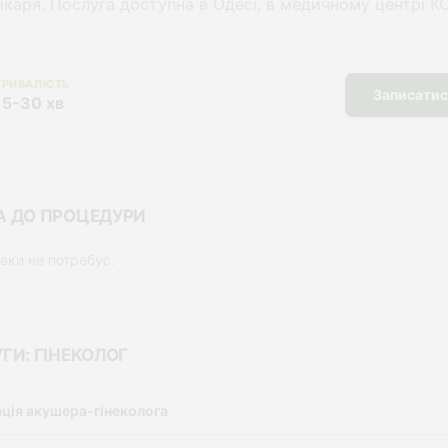
ікаря. Послуга доступна в Одесі, в медичному центрі К
ТРИВАЛІСТЬ
Записатис
15-30 хв
А ДО ПРОЦЕДУРИ
овки не потребує.
ГИ: ГІНЕКОЛОГ
ація акушера-гінеколога