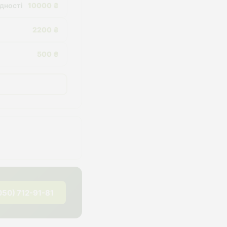
адності
10000 ₴
2200 ₴
500 ₴
050) 712-91-81