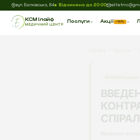
вул. Балківська, 84
Відчинено до 20:00
elifefmc@gma
КСМ Ілайф
Послуги
Акції
Л
−16%
МЕДИЧНИЙ ЦЕНТР
Головна
/
Послуги
/
Г
female
Гінеколог
ВВЕДЕ
КОНТРА
СПІРАЛ
Введення внутр