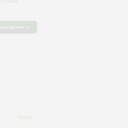
СМ Ілайф.
я на прийом →
2050 ₴