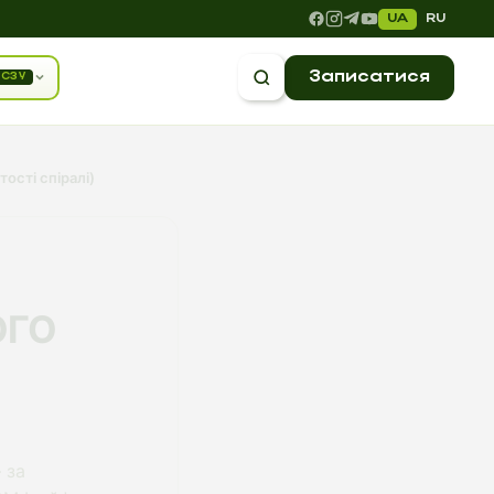
UA
RU
Записатися
СЗУ
ості спіралі)
ОГО
 за