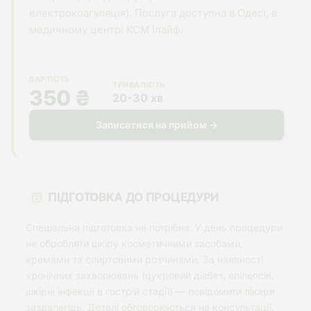
електрокоагуляція). Послуга доступна в Одесі, в
медичному центрі КСМ Ілайф.
ВАРТІСТЬ
ТРИВАЛІСТЬ
350 ₴
20-30 хв
Записатися на прийом →
ПІДГОТОВКА ДО ПРОЦЕДУРИ
Спеціальна підготовка не потрібна. У день процедури
не обробляти шкіру косметичними засобами,
кремами та спиртовими розчинами. За наявності
хронічних захворювань (цукровий діабет, епілепсія,
шкірні інфекції в гострій стадії) — повідомити лікаря
заздалегідь. Деталі обговорюються на консультації.