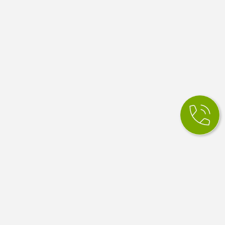
КСМ Ілайф