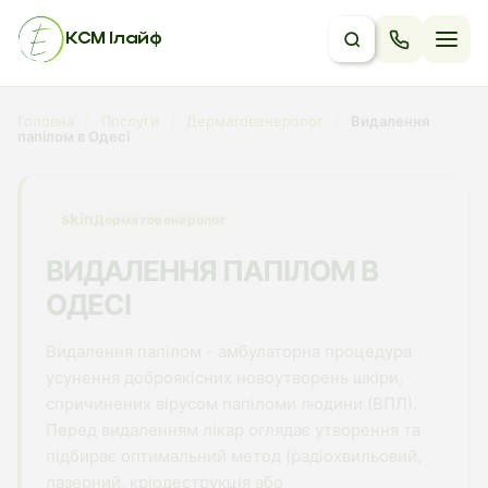
КСМ Ілайф
Головна
/
Послуги
/
Дерматовенеролог
/
Видалення
папілом в Одесі
skin
Дерматовенеролог
ВИДАЛЕННЯ ПАПІЛОМ В
ОДЕСІ
Видалення папілом - амбулаторна процедура
усунення доброякісних новоутворень шкіри,
спричинених вірусом папіломи людини (ВПЛ).
Перед видаленням лікар оглядає утворення та
підбирає оптимальний метод (радіохвильовий,
лазерний, кріодеструкція або