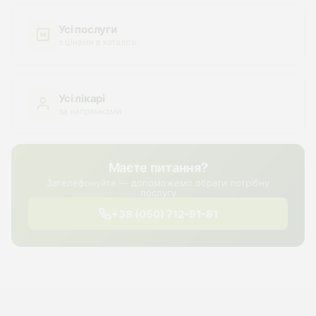
Усі послуги
з цінами в каталозі
Усі лікарі
за напрямками
Маєте питання?
Зателефонуйте — допоможемо обрати потрібну
послугу
+38 (050) 712-91-81