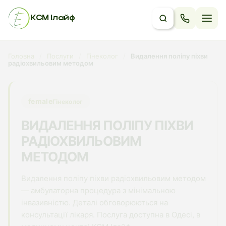
КСМ Ілайф
Головна
/
Послуги
/
Гінеколог
/
Видалення поліпу піхви
радіохвильовим методом
female
Гінеколог
ВИДАЛЕННЯ ПОЛІПУ ПІХВИ
РАДІОХВИЛЬОВИМ
МЕТОДОМ
Видалення поліпу піхви радіохвильовим методом
— амбулаторна процедура з мінімальною
інвазивністю. Деталі обговорюються на
консультації лікаря. Послуга доступна в Одесі, в