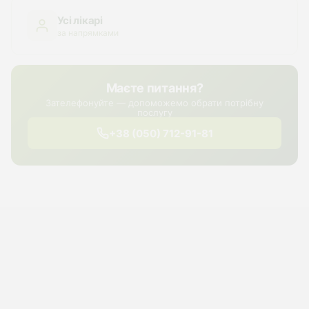
Усі лікарі
за напрямками
Маєте питання?
Зателефонуйте — допоможемо обрати потрібну
послугу
+38 (050) 712-91-81