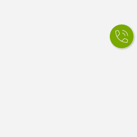
КСМ Ілайф
МЕДИЧНИЙ ЦЕНТР
Медичний центр в Одесі. Сімейна медицина, вузькі
спеціалісти, діагностика й аналізи. Працюємо за
програмою медичних гарантій НСЗУ.