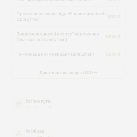
Промивання лакун піднебінних мигдаликів
300 ₴
(для дітей)
Видалення синехій носової порожнини
1500 ₴
(без вартості анестезії)
Тампонада носу передня (для дітей)
1200 ₴
Дивитися всі послуги (32) →
Усі послуги
з цінами в каталозі
Усі лікарі
за напрямками