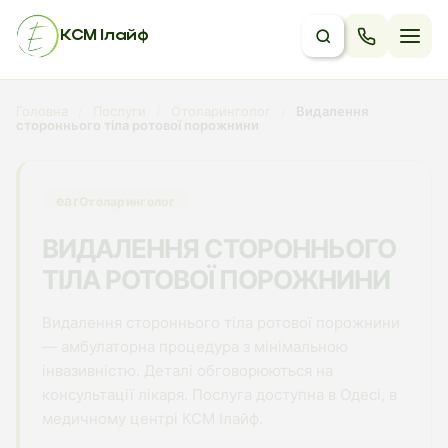
КСМ Ілайф
Головна
/
Послуги
/
Отоларинголог
/
Видалення
стороннього тіла ротової порожнини
ear
Отоларинголог
ВИДАЛЕННЯ СТОРОННЬОГО
ТІЛА РОТОВОЇ ПОРОЖНИНИ
Видалення стороннього тіла ротової порожнини
— амбулаторна процедура з мінімальною
інвазивністю. Деталі обговорюються на
консультації лікаря. Послуга доступна в Одесі, в
медичному центрі КСМ Ілайф.