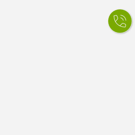
КСМ Ілайф
МЕДИЧНИЙ ЦЕНТР
Медичний центр в Одесі. Сімейна медицина, вузькі
спеціалісти, діагностика й аналізи. Працюємо за
програмою медичних гарантій НСЗУ.
4.9
100 відгуків Google