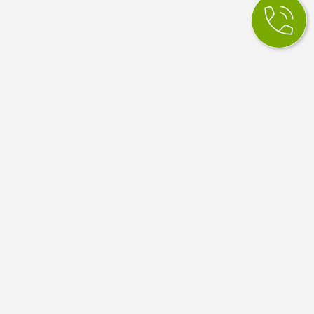
КСМ Ілайф
МЕДИЧНИЙ ЦЕНТР
Медичний центр в Одесі. Сімейна медицина, вузькі
спеціалісти, діагностика й аналізи. Працюємо за
програмою медичних гарантій НСЗУ.
4.9
100 відгуків Google