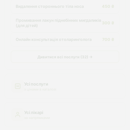
Видалення стороннього тіла носа
450 ₴
Промивання лакун піднебінних мигдаликів
300 ₴
(для дітей)
Онлайн консультація отоларинголога
700 ₴
Дивитися всі послуги (32) →
Усі послуги
з цінами в каталозі
Усі лікарі
за напрямками