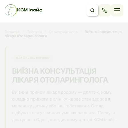
КСМ Ілайф
Головна
/
Послуги
/
Отоларинголог
/
Виїзна консультація
лікаря отоларинголога
ear
Отоларинголог
ВИЇЗНА КОНСУЛЬТАЦІЯ
ЛІКАРЯ ОТОЛАРИНГОЛОГА
Виїзний прийом лікаря додому — для тих, кому
складно приїхати в клініку через стан здоровʼя,
маленьку дитину або інші обставини. Огляд
відбувається у звичних умовах пацієнта. Послуга
доступна в Одесі, в медичному центрі КСМ Ілайф.