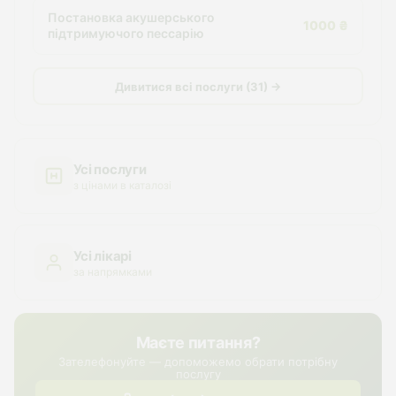
Постановка акушерського
1000 ₴
підтримуючого пессарію
Дивитися всі послуги (31) →
Усі послуги
з цінами в каталозі
Усі лікарі
за напрямками
Маєте питання?
Зателефонуйте — допоможемо обрати потрібну
послугу