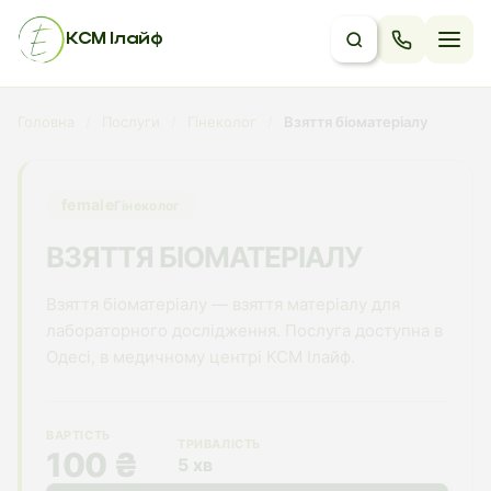
КСМ Ілайф
Головна
/
Послуги
/
Гінеколог
/
Взяття біоматеріалу
female
Гінеколог
ВЗЯТТЯ БІОМАТЕРІАЛУ
Взяття біоматеріалу — взяття матеріалу для
лабораторного дослідження. Послуга доступна в
Одесі, в медичному центрі КСМ Ілайф.
ВАРТІСТЬ
ТРИВАЛІСТЬ
100 ₴
5 хв