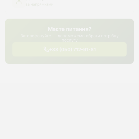
за напрямками
Маєте питання?
Зателефонуйте — допоможемо обрати потрібну
послугу
+38 (050) 712-91-81