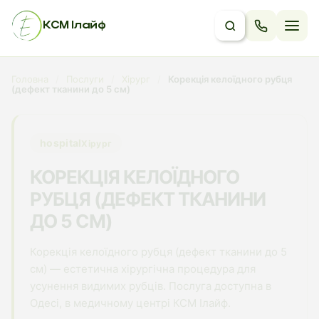
КСМ Ілайф
Головна
/
Послуги
/
Хірург
/
Корекція келоїдного рубця
(дефект тканини до 5 см)
hospital
Хірург
КОРЕКЦІЯ КЕЛОЇДНОГО
РУБЦЯ (ДЕФЕКТ ТКАНИНИ
ДО 5 СМ)
Корекція келоїдного рубця (дефект тканини до 5
см) — естетична хірургічна процедура для
усунення видимих рубців. Послуга доступна в
Одесі, в медичному центрі КСМ Ілайф.