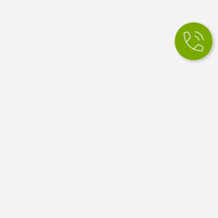
КСМ Ілайф
МЕДИЧНИЙ ЦЕНТР
Медичний центр в Одесі. Сімейна медицина, вузькі
спеціалісти, діагностика й аналізи. Працюємо за
програмою медичних гарантій НСЗУ.
4.9
100 відгуків Google