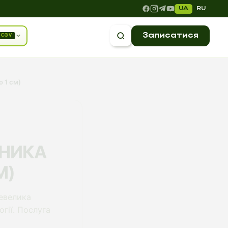
UA
RU
Записатися
СЗУ
 1 см)
ЙНИКА
М)
невелика
гії. Послуга