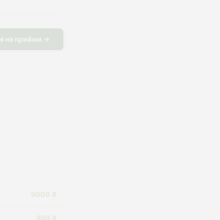
я на прийом →
6000 ₴
850 ₴