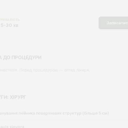
ТРИВАЛІСТЬ
Записатис
15-30 хв
А ДО ПРОЦЕДУРИ
анестезія. Перед процедурою — огляд лікаря.
ГИ: ХІРУРГ
енування гнійника поверхневих структур (більше 5 см)
ація хірурга