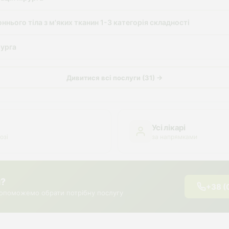
ннього тіла з м'яких тканин 1-3 категорія складності
рурга
Дивитися всі послуги (31) →
Усі лікарі
озі
за напрямками
я?
+38 (
опоможемо обрати потрібну послугу