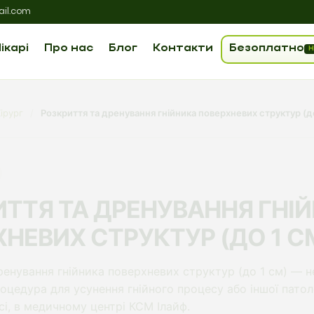
il.com
ікарі
Про нас
Блог
Контакти
Безоплатно
Н
ірург
/
Розкриття та дренування гнійника поверхневих структур (до
ТТЯ ТА ДРЕНУВАННЯ ГНІ
НЕВИХ СТРУКТУР (ДО 1 С
ренування гнійника поверхневих структур (до 1 см) — 
оцедура для усунення гнійного процесу або іншої патоло
сі, в медичному центрі КСМ Ілайф.