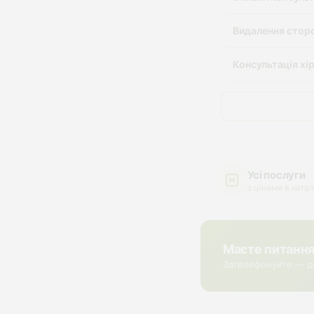
Видалення сторо
Консультація хі
Усі послуги
з цінами в катал
Маєте питанн
Зателефонуйте — д