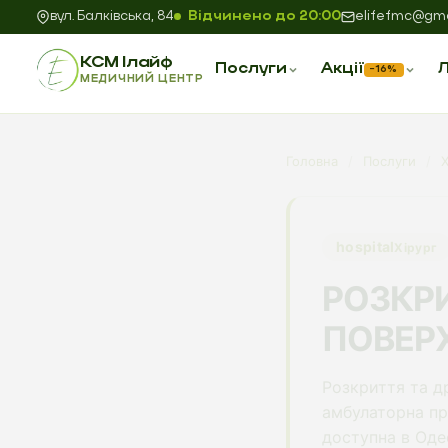
вул. Балківська, 84
Відчинено до 20:00
elifefmc@gma
КСМ Ілайф
Послуги
Акції
Л
−16%
МЕДИЧНИЙ ЦЕНТР
Головна
/
Послуги
/
Х
hospital
Хірург
РОЗКРИ
ПОВЕРХ
Розкриття та д
амбулаторна пр
доступна в Оде