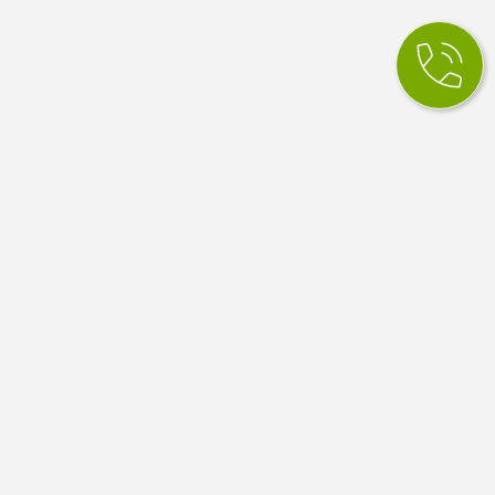
КСМ Ілайф
МЕДИЧНИЙ ЦЕНТР
Медичний центр в Одесі. Сімейна медицина, вузькі
спеціалісти, діагностика й аналізи. Працюємо за
програмою медичних гарантій НСЗУ.
4.9
100 відгуків Google