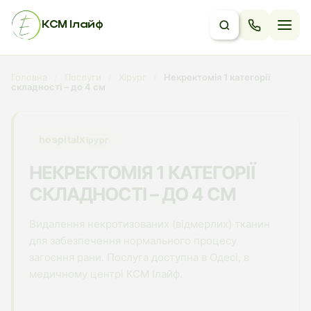
КСМ Ілайф
Головна
/
Послуги
/
Хірург
/
Некректомія 1 категорії
складності – до 4 см
hospital
Хірург
НЕКРЕКТОМІЯ 1 КАТЕГОРІЇ
СКЛАДНОСТІ – ДО 4 СМ
Видалення некротизованих (відмерлих) тканин
для забезпечення нормального процесу
загоєння рани. Послуга доступна в Одесі, в
медичному центрі КСМ Ілайф.