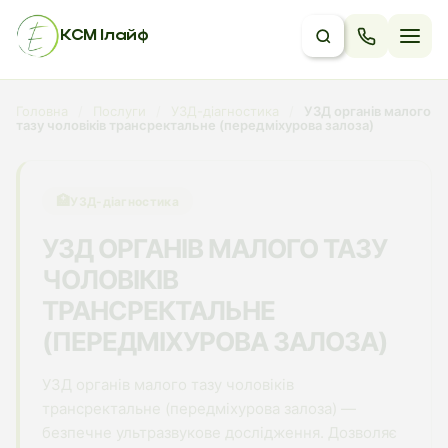
КСМ Ілайф
Головна
/
Послуги
/
УЗД-діагностика
/
УЗД органів малого
тазу чоловіків трансректальне (передміхурова залоза)
🏥
УЗД-діагностика
УЗД ОРГАНІВ МАЛОГО ТАЗУ
ЧОЛОВІКІВ
ТРАНСРЕКТАЛЬНЕ
(ПЕРЕДМІХУРОВА ЗАЛОЗА)
УЗД органів малого тазу чоловіків
трансректальне (передміхурова залоза) —
безпечне ультразвукове дослідження. Дозволяє