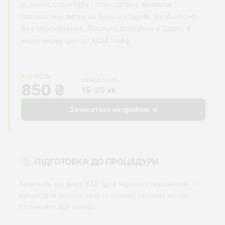
оцінити структуру і стан органу, виявити
патологічні зміни на ранніх стадіях. Безболісно,
без опромінення. Послуга доступна в Одесі, в
медичному центрі КСМ Ілайф.
ВАРТІСТЬ
ТРИВАЛІСТЬ
850 ₴
15-20 хв
Записатися на прийом →
ПІДГОТОВКА ДО ПРОЦЕДУРИ
Залежить від виду УЗД (для черевної порожнини —
натще; для малого тазу — повний сечовий міхур).
Уточнюйте при записі.