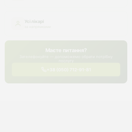
Усі лікарі
за напрямками
Маєте питання?
Зателефонуйте — допоможемо обрати потрібну
послугу
+38 (050) 712-91-81