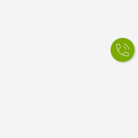
КСМ Ілайф
МЕДИЧНИЙ ЦЕНТР
Медичний центр в Одесі. Сімейна медицина, вузькі