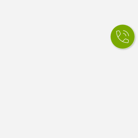
КСМ Ілайф
МЕДИЧНИЙ ЦЕНТР
Медичний центр в Одесі. Сімейна медицина, вузькі
спеціалісти, діагностика й аналізи. Працюємо за
програмою медичних гарантій НСЗУ.