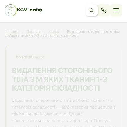
КСМ Ілайф
Головна
/
Послуги
/
Хірург
/
Видалення стороннього тіла
з м’яких тканин 1-3 категорія складності
hospital
Хірург
ВИДАЛЕННЯ СТОРОННЬОГО
ТІЛА З М’ЯКИХ ТКАНИН 1-3
КАТЕГОРІЯ СКЛАДНОСТІ
Видалення стороннього тіла з м'яких тканин 1-3
категорія складності — амбулаторна процедура з
мінімальною інвазивністю. Деталі
обговорюються на консультації лікаря. Послуга