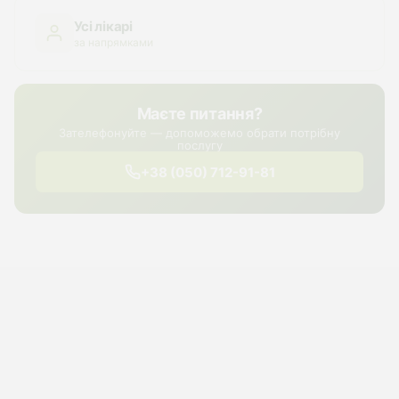
Усі лікарі
за напрямками
Маєте питання?
Зателефонуйте — допоможемо обрати потрібну
послугу
+38 (050) 712-91-81