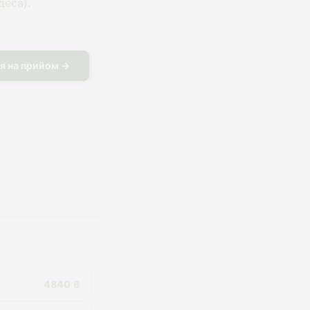
деса).
я на прийом →
4840 ₴