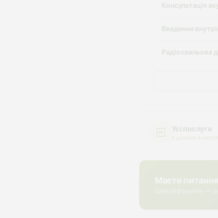
Консультація ак
Введення внутрі
Радіохвильова д
Усі послуги
з цінами в катал
Маєте питанн
Зателефонуйте — д