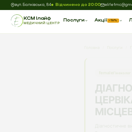
вул. Балківська, 84
Відчинено до 20:00
elifefmc@gma
КСМ Ілайф
Послуги
Акції
Л
−16%
МЕДИЧНИЙ ЦЕНТР
Головна
/
Послуги
/
Г
female
Гінеколог
ДІАГН
ЦЕРВІК
МІСЦЕ
Діагностичне в