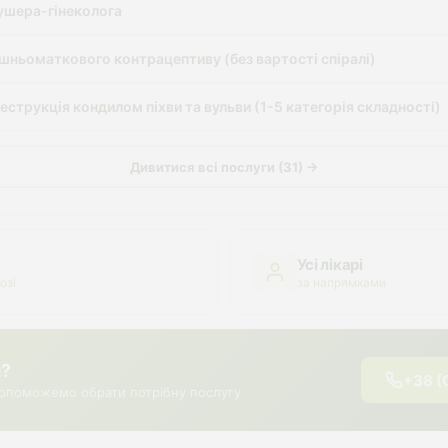
ушера-гінеколога
шньоматкового контрацептиву (без вартості спіралі)
еструкція кондилом піхви та вульви (1-5 категорія складності)
Дивитися всі послуги (31) →
Усі лікарі
озі
за напрямками
я?
+38 (
опоможемо обрати потрібну послугу