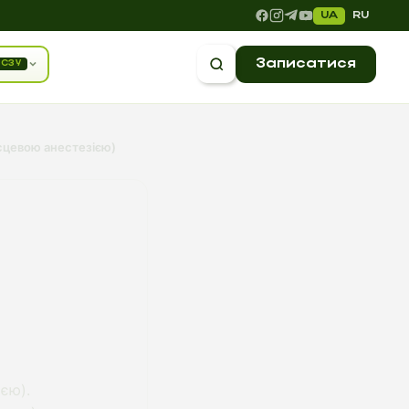
UA
RU
Записатися
СЗУ
ісцевою анестезією)
єю).