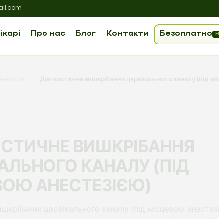
il.com
ікарі
Про нас
Блог
Контакти
Безоплатно
Н
інеколог
/
Діагностичне вишкрібання цервікального каналу (під м
ОСТИЧНЕ ВИШКРІБАННЯ
АЛЬНОГО КАНАЛУ (ПІД
ВОЮ АНЕСТЕЗІЄЮ)
ишкрібання цервікального каналу (під місцевою анестезі