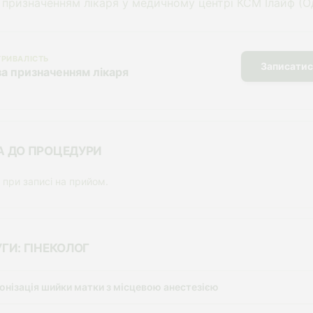
 призначенням лікаря у медичному центрі КСМ Ілайф (О
ТРИВАЛІСТЬ
Записатис
за призначенням лікаря
А ДО ПРОЦЕДУРИ
 при записі на прийом.
ГИ: ГІНЕКОЛОГ
онізація шийки матки з місцевою анестезією