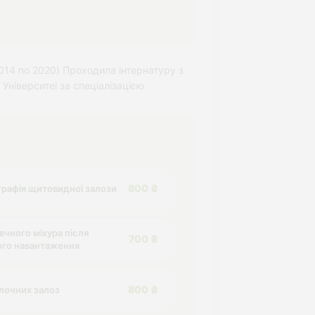
014 по 2020) Проходила інтернатуру з
ніверситеі за спеціалізацією
800 ₴
графія щитовидної залози
чного міхура після
700 ₴
ого навантаження
800 ₴
лочних залоз