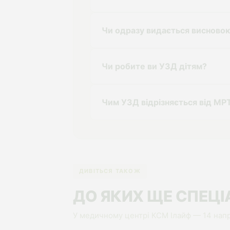
Чи одразу видається висново
Чи робите ви УЗД дітям?
Чим УЗД відрізняється від МР
ДИВІТЬСЯ ТАКОЖ
ДО ЯКИХ ЩЕ СПЕЦІ
У медичному центрі КСМ Ілайф — 14 напр