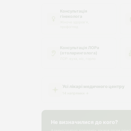
Консультація
гінеколога
Жіноче здоровʼя,
профогляд
Консультація ЛОРа
(отоларинголога)
ЛОР: вуха, ніс, горло
Усі лікарі медичного центру
14 напрямки →
Не визначилися до кого?
Адміністратор порадить лікаря після опис