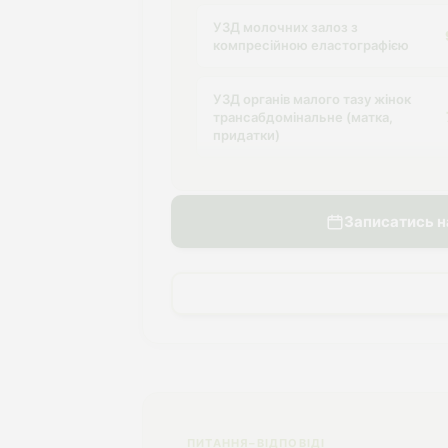
УЗД молочних залоз з
компресійною еластографією
УЗД органів малого тазу жінок
трансабдомінальне (матка,
придатки)
УЗД органів малого тазу чоловіків
трансабдомінальне
Записатись н
(передміхурова залоза)
УЗД органів черевної порожнини
(печінка, жовчний міхур,
підшлункова залоза, селезінка)
УЗД поверхневих утворень м'яких
тканин і периферичних
лімфовузлів (1 область)
ПИТАННЯ–ВІДПОВІДІ