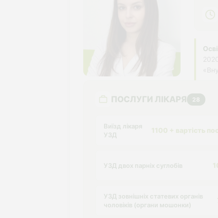
Осві
2020
«Вну
ПОСЛУГИ ЛІКАРЯ
28
Виїзд лікаря
1100 + вартість по
УЗД
1
УЗД двох парніх суглобів
УЗД зовнішніх статевих органів
чоловіків (органи мошонки)