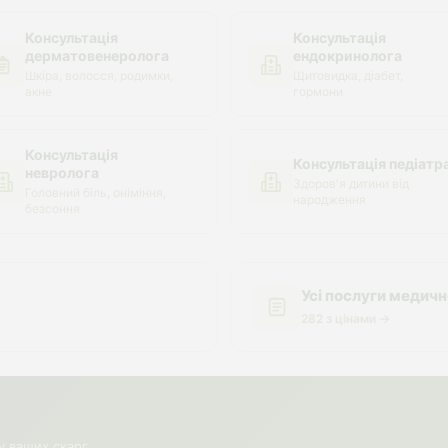
Консультація
Консультація
дерматовенеролога
ендокринолога
Шкіра, волосся, родимки,
Щитовидка, діабет,
акне
гормони
Консультація
Консультація педіатр
невролога
Здоров'я дитини від
Головний біль, оніміння,
народження
безсоння
Усі послуги медич
282 з цінами →
у ваших скарг