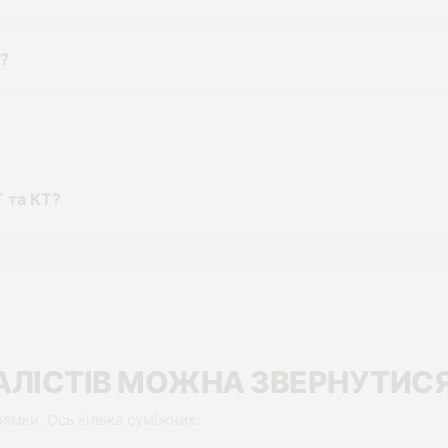
к?
Т та КТ?
АЛІСТІВ МОЖНА ЗВЕРНУТИС
ямки. Ось кілька суміжних: