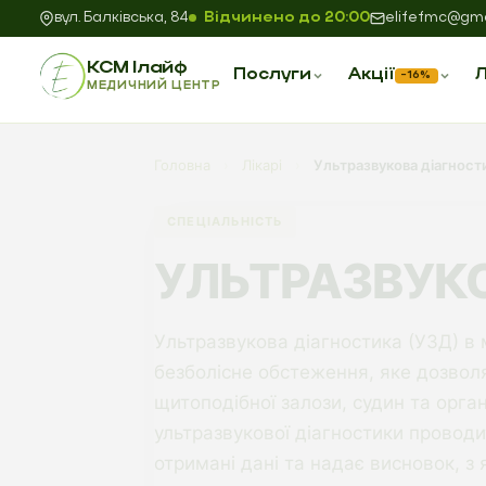
вул. Балківська, 84
Відчинено до 20:00
elifefmc@gma
КСМ Ілайф
Послуги
Акції
Л
−16%
МЕДИЧНИЙ ЦЕНТР
Головна
›
Лікарі
›
Ультразвукова діагност
СПЕЦІАЛЬНІСТЬ
УЛЬТРАЗВУКО
Ультразвукова діагностика (УЗД) в
безболісне обстеження, яке дозвол
щитоподібної залози, судин та орган
ультразвукової діагностики провод
отримані дані та надає висновок, з