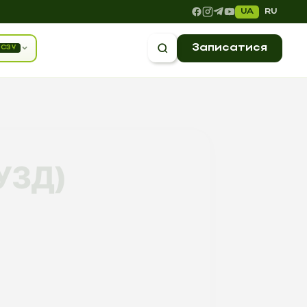
UA
RU
Записатися
СЗУ
УЗД)