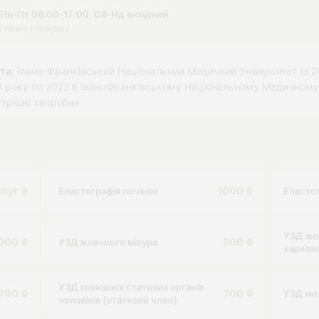
Пн-Пт 08:00-17:00, Сб-Нд вихідний
ГРАФІК ПРИЙОМУ
та:
Івано-Франківський Національний Медичний Університет (з 2
 року по 2022 в ІваноФранківському Національному Медичному У
трішні хвороби»
слуг ₴
1000 ₴
Еластографія печінки
Еласто
УЗД жов
000 ₴
500 ₴
УЗД жовчного міхура
харчов
УЗД зовнішніх статевих органів
700 ₴
700 ₴
УЗД мо
чоловіків (статевий член)