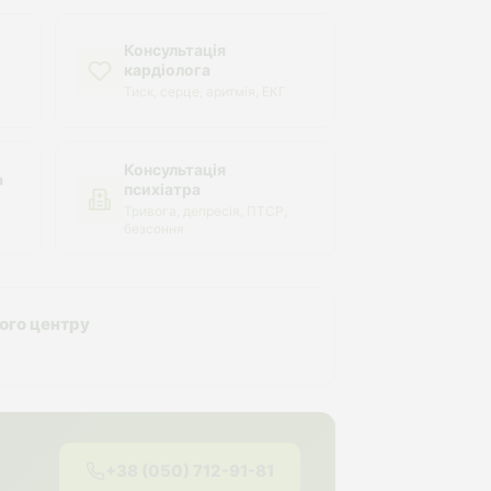
Консультація
кардіолога
Тиск, серце, аритмія, ЕКГ
Консультація
а
психіатра
Тривога, депресія, ПТСР,
безсоння
ного центру
+38 (050) 712-91-81