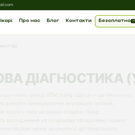
il.com
ікарі
Про нас
Блог
Контакти
Безоплатно
Н
ика (УЗД)
ВА ДІАГНОСТИКА (
 медичному центрі КСМ Ілайф Одеса — це безпечне і
яє виявити захворювання внутрішніх органів,
ів малого тазу на ранніх стадіях. Лікар
ить дослідження на сучасному обладнанні, оцінює
 яким пацієнт може звернутися до профільного