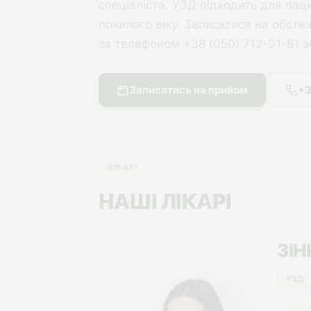
спеціаліста. УЗД підходить для паці
похилого віку. Записатися на обст
за телефоном +38 (050) 712-91-81 а
Записатись на прийом
+3
ЛІКАРІ
НАШІ ЛІКАРІ
ЗІ
УЗД